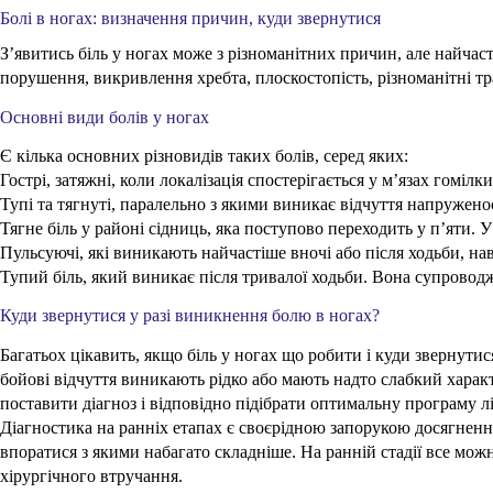
Болі в ногах: визначення причин, куди звернутися
З’явитись біль у ногах може з різноманітних причин, але найча
порушення, викривлення хребта, плоскостопість, різноманітні тр
Основні види болів у ногах
Є кілька основних різновидів таких болів, серед яких:
Гострі, затяжні, коли локалізація спостерігається у м’язах гоміл
Тупі та тягнуті, паралельно з якими виникає відчуття напруженос
Тягне біль у районі сідниць, яка поступово переходить у п’яти. 
Пульсуючі, які виникають найчастіше вночі або після ходьби, нав
Тупий біль, який виникає після тривалої ходьби. Вона супроводж
Куди звернутися у разі виникнення болю в ногах?
Багатьох цікавить, якщо біль у ногах що робити і куди звернути
бойові відчуття виникають рідко або мають надто слабкий характ
поставити діагноз і відповідно підібрати оптимальну програму л
Діагностика на ранніх етапах є своєрідною запорукою досягнення
впоратися з якими набагато складніше. На ранній стадії все мож
хірургічного втручання.