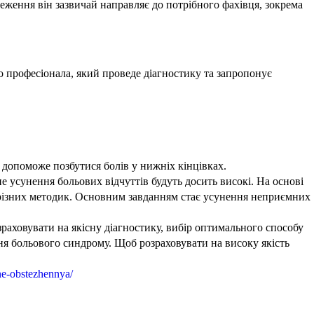
теження він зазвичай направляє до потрібного фахівця, зокрема
 професіонала, який проведе діагностику та запропонує
допоможе позбутися болів у нижніх кінцівках.
е усунення больових відчуттів будуть досить високі. На основі
я різних методик. Основним завданням стає усунення неприємних
зраховувати на якісну діагностику, вибір оптимального способу
я больового синдрому. Щоб розраховувати на високу якість
ne-obstezhennya/