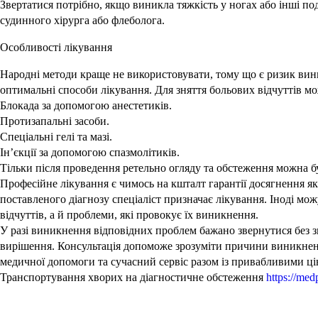
Звертатися потрібно, якщо виникла тяжкість у ногах або інші по
судинного хірурга або флеболога.
Особливості лікування
Народні методи краще не використовувати, тому що є ризик вин
оптимальні способи лікування. Для зняття больових відчуттів мо
Блокада за допомогою анестетиків.
Протизапальні засоби.
Спеціальні гелі та мазі.
Ін’єкції за допомогою спазмолітиків.
Тільки після проведення ретельно огляду та обстеження можна б
Професійне лікування є чимось на кшталт гарантії досягнення як
поставленого діагнозу спеціаліст призначає лікування. Іноді м
відчуттів, а й проблеми, які провокує їх виникнення.
У разі виникнення відповідних проблем бажано звернутися без зв
вирішення. Консультація допоможе зрозуміти причини виникненн
медичної допомоги та сучасний сервіс разом із привабливими ці
Транспортування хворих на діагностичне обстеження
https://me