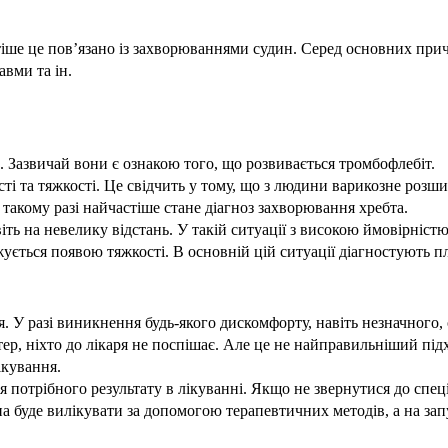
стіше це пов’язано із захворюваннями судин. Серед основних пр
авми та ін.
ки. Зазвичай вони є ознакою того, що розвивається тромбофлебіт.
ті та тяжкості. Це свідчить у тому, що з людини варикозне розши
У такому разі найчастіше стане діагноз захворювання хребта.
іть на невелику відстань. У такій ситуації з високою ймовірністю
ується появою тяжкості. В основній цій ситуації діагностують пл
ся. У разі виникнення будь-якого дискомфорту, навіть незначного
ер, ніхто до лікаря не поспішає. Але це не найправильніший під
ікування.
 потрібного результату в лікуванні. Якщо не звернутися до спец
на буде вилікувати за допомогою терапевтичних методів, а на за