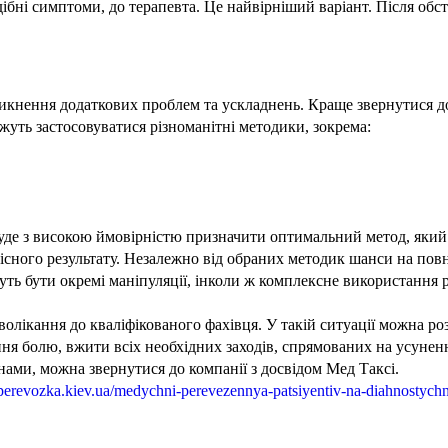
дібні симптоми, до терапевта. Це найвірніший варіант. Після обс
икнення додаткових проблем та ускладнень. Краще звернутися до
жуть застосовуватися різноманітні методики, зокрема:
уде з високою ймовірністю призначити оптимальний метод, який 
існого результату. Незалежно від обраних методик шанси на повн
ожуть бути окремі маніпуляції, інколи ж комплексне використанн
олікання до кваліфікованого фахівця. У такій ситуації можна ро
я болю, вжити всіх необхідних заходів, спрямованих на усуненн
нами, можна звернутися до компанії з досвідом Мед Таксі.
dperevozka.kiev.ua/medychni-perevezennya-patsiyentiv-na-diahnostych