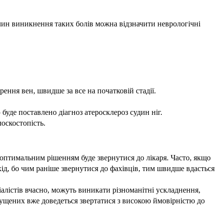
ичин виникнення таких болів можна відзначити неврологічні
рення вен, швидше за все на початковій стадії.
 буде поставлено діагноз атеросклероз судин ніг.
оскостопість.
, оптимальним рішенням буде звернутися до лікаря. Часто, якщо
хід, бо чим раніше звернутися до фахівців, тим швидше вдасться
іалістів вчасно, можуть виникати різноманітні ускладнення,
пущених вже доведеться звертатися з високою ймовірністю до