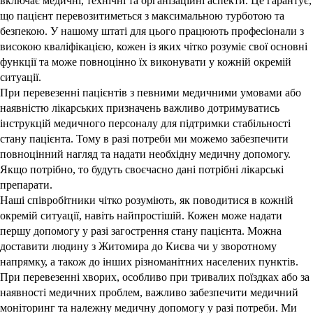
включає медичні, технічні та організаційні аспекти. Це гарантує,
що пацієнт перевозитиметься з максимальною турботою та
безпекою. У нашому штаті для цього працюють професіонали з
високою кваліфікацією, кожен із яких чітко розуміє свої основні
функції та може повноцінно їх виконувати у кожній окремій
ситуації.
При перевезенні пацієнтів з певними медичними умовами або
наявністю лікарських призначень важливо дотримуватись
інструкцій медичного персоналу для підтримки стабільності
стану пацієнта. Тому в разі потреби ми можемо забезпечити
повноцінний нагляд та надати необхідну медичну допомогу.
Якщо потрібно, то будуть своєчасно дані потрібні лікарські
препарати.
Наші співробітники чітко розуміють, як поводитися в кожній
окремій ситуації, навіть найпростішій. Кожен може надати
першу допомогу у разі загострення стану пацієнта. Можна
доставити людину з Житомира до Києва чи у зворотному
напрямку, а також до інших різноманітних населених пунктів.
При перевезенні хворих, особливо при тривалих поїздках або за
наявності медичних проблем, важливо забезпечити медичний
моніторинг та належну медичну допомогу у разі потреби. Ми