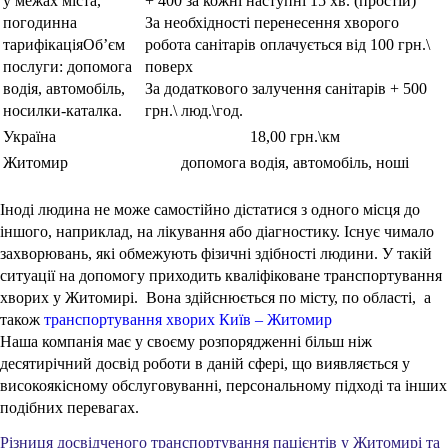
у межах міста,
+ 400 за кожні наступні 15 хв. (простій)
погодинна
За необхідності перенесення хворого
тарифікаціяОб’єм
робота санітарів оплачується від 100 грн.\
послуги: допомога
поверх
водія, автомобіль,
За додаткового залучення санітарів + 500
носилки-каталка.
грн.\ люд.\год.
Україна
18,00 грн.\км
Житомир
допомога водія, автомобіль, ноші
Іноді людина не може самостійно дістатися з одного місця до
іншого, наприклад, на лікування або діагностику. Існує чимало
захворювань, які обмежують фізичні здібності людини. У такій
ситуації на допомогу приходить кваліфіковане транспортування
хворих у Житомирі. Вона здійснюється по місту, по області,
а
також
транспортування хворих Київ – Житомир
Наша компанія має у своєму розпорядженні більш ніж
десятирічний досвід роботи в даній сфері, що виявляється у
високоякісному обслуговуванні, персональному підході та інших
подібних перевагах.
Різниця досвідченого транспортування пацієнтів у Житомирі та