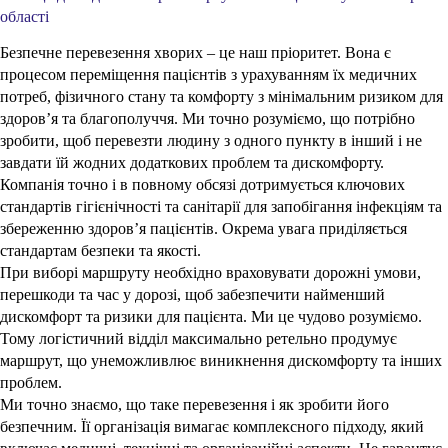
області
Безпечне перевезення хворих – це наш пріоритет. Вона є
процесом переміщення пацієнтів з урахуванням їх медичних
потреб, фізичного стану та комфорту з мінімальним ризиком для
здоров’я та благополуччя. Ми точно розуміємо, що потрібно
зробити, щоб перевезти людину з одного пункту в інший і не
завдати їй жодних додаткових проблем та дискомфорту.
Компанія точно і в повному обсязі дотримується ключових
стандартів гігієнічності та санітарії для запобігання інфекціям та
збереженню здоров’я пацієнтів. Окрема увага приділяється
стандартам безпеки та якості.
При виборі маршруту необхідно враховувати дорожні умови,
перешкоди та час у дорозі, щоб забезпечити найменший
дискомфорт та ризики для пацієнта. Ми це чудово розуміємо.
Тому логістичний відділ максимально ретельно продумує
маршрут, що унеможливлює виникнення дискомфорту та інших
проблем.
Ми точно знаємо, що таке перевезення і як зробити його
безпечним. Її організація вимагає комплексного підходу, який