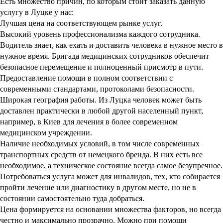
честно и максимально прозрачно. Можно при помощи
консультации или специального калькулятора ознакомиться с
примерной стоимостью и сделать свои выводы.
Кількість оцінок: 3
Контакты
 (096) 597-33-31
+38 (095) 597-33-31
Адрес