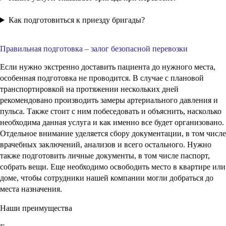
Есть множество причин, по которым стоит заказать данную
услугу в Луцке у нас:
Лучшая цена на соответствующем рынке услуг.
Высокий уровень профессионализма каждого сотрудника.
Водитель знает, как ехать и доставить человека в нужное место в
нужное время. Бригада медицинских сотрудников обеспечит
безопасное перемещение и полноценный присмотр в пути.
Предоставление помощи в полном соответствии с
современными стандартами, протоколами безопасности.
Широкая география работы. Из Луцка человек может быть
доставлен практически в любой другой населенный пункт,
например, в Киев для лечения в более современном
медицинском учреждении.
Наличие необходимых условий, в том числе современных
транспортных средств от немецкого бренда. В них есть все
необходимое, а техническое состояние всегда самое безупречное.
Потребоваться услуга может для инвалидов, тех, кто собирается
пройти лечение или диагностику в другом месте, но не в
состоянии самостоятельно туда добраться.
Цена формируется на основании множества факторов, но всегда