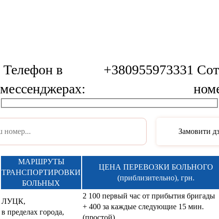
+ 400 за каждые следующие 15 мин.
в пределах города,
(простой)
почасовая
За необходимости переноска больного
тарификация Объем
работа санитаров оплачивается от 100 гр
услуги: помощь
поверх
водителя, автомобиль,
За дополнительного задействования
носилки – каталка.
санитаров + 500 грн.\ чел.\час.
Украина
18,00 грн.\км
Луцк
помощь водителя, автомобиль, ноши
В некоторых ситуациях может потребоваться транспортировка
больных Луцк. Лучше обратиться для организации процесса к
опытным профессионалам. Наша компания относится именно к
этой категории специалистов, потому что располагает нужной
технической базой в сочетании с большим опытом. Мы
достаточно давно работаем в данной сфере, чтобы предоставить
гарантированно качественные услуги каждому желающему в
Луцке и области.
Специфика квалифицированной транспортировки больных
Луцк