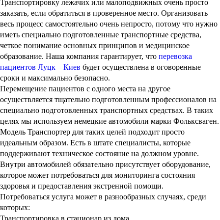
которых:
Транспортировка в стационар из дома.
Перевозка домой из стационара.
Перевозка между разными медицинскими учреждениями.
Транспортировка на обследование, диагностику.
Перевозка между городами, например, из Луцка в Киев или в
другое место.
Услуга может потребоваться, как взрослым пациентам, так и
детям. Она осуществляется по всем стандартам, если обратиться
к нам. Мы используем уникальные принципы, которые
обеспечивают безопасность и комфорт. Услуга может
пригодиться для срочной или плановой госпитализации, как в
частное, так и в государственное медицинское учреждение.
Почему лучше выбрать профессиональную перевозку больного?
Организация такой транспортировки в сопровождении с
докторами дает возможность сократить до минимума все
вероятные риски. Если делать все самостоятельно или
обратиться к не самым компетентным специалистам, могут
возникать дополнительные проблемы и неприятные
осложнения. Поэтому есть смысл сразу доверить все опытным