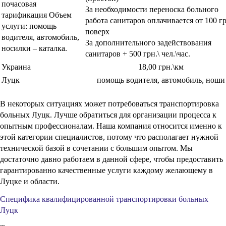
Транспортировку лежачих или малоподвижных очень просто
заказать, если обратиться в проверенное место. Организовать
весь процесс самостоятельно очень непросто, потому что нужно
иметь специально подготовленные транспортные средства,
четкое понимание основных принципов и медицинское
образование. Наша компания гарантирует, что
перевозка
пациентов Луцк – Киев
будет осуществлена в оговоренные
сроки и максимально безопасно.
Перемещение пациентов с одного места на другое
осуществляется тщательно подготовленным профессионалов на
специально подготовленных транспортных средствах. В таких
целях мы используем немецкие автомобили марки Фольксваген.
Модель Транспортер для таких целей подходит просто
идеальным образом. Есть в штате специалисты, которые
поддерживают техническое состояние на должном уровне.
Внутри автомобилей обязательно присутствует оборудование,
которое может потребоваться для мониторинга состояния
здоровья и предоставления экстренной помощи.
Потребоваться услуга может в разнообразных случаях, среди