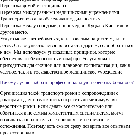
профессионалам.
Наша компания располагает достаточно большим штатом
настоящих профессионалов своего дела, каждый из которых
имеет высокую квалификацию. Заказать у нас услугу не
составит труда, как и получить гарантию качества.
В процессе осуществления транспортировки проводится
тщательный присмотр за состоянием пациента, для чего есть все
необходимые ресурсы, включая медицинское оборудование.
Автомобиль оснащен по всем правилам, что позволяет создать
безопасные и комфортные условия.
Самостоятельное перемещение может закончиться не лучшим
образом, в том числе рецидивом заболевания. Поэтому лучше
отказаться от таких попыток и довериться компетентным
профессионалам.
Часто задаваемые вопросы
В каких случаях необходимо использование специально
оборудованного транспорта?
Какие особенности имеет транспорт для перевозки больных?