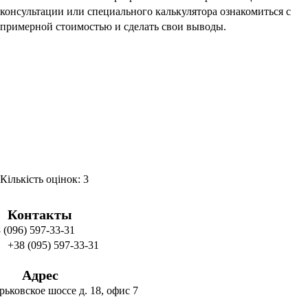
рьковское шоссе д. 18, офис 7
Контакты
 (096) 597-33-31
Адрес
рьковское шоссе д. 18, офис 7
Розрахунок вартості