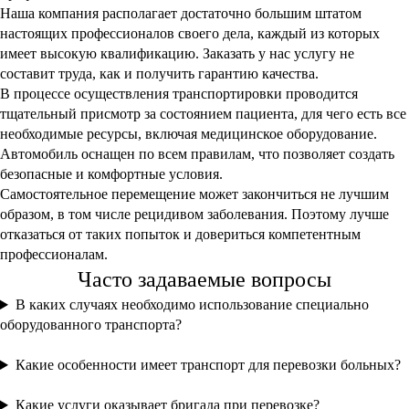
Какие услуги оказывает бригада при перевозке?
Как подготовиться к приезду бригады?
Правильная подготовка – залог безопасной перевозки
Если нужно экстренно доставить пациента до нужного места,
особенная подготовка не проводится. В случае с плановой
транспортировкой на протяжении нескольких дней
рекомендовано производить замеры артериального давления и
пульса. Также стоит с ним побеседовать и объяснить, насколько
необходима данная услуга и как именно все будет организовано.
Отдельное внимание уделяется сбору документации, в том числе
врачебных заключений, анализов и всего остального. Нужно
также подготовить личные документы, в том числе паспорт,
собрать вещи. Еще необходимо освободить место в квартире или
доме, чтобы сотрудники нашей компании могли добраться до
места назначения.
Наши преимущества